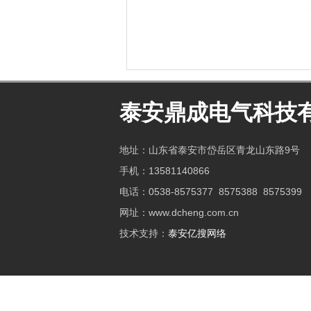
泰安鼎成电气科技
地址：山东省泰安市岱岳区青龙山东路9号
手机：13581140866
电话：
0538-8575377 8575388 8575399
网址：www.dcheng.com.cn
技术支持：
泰安亿搜网络
矿用高强度圆环链条
矿车
新泰会计公司
鼓型圈
起重轨
肥城开锁公司
东平会计公司
电流互感器
泰安鑫源电子
佛桃源果酒
防静电地板
泰安衡器
肥城装饰公司
不锈钢酿酒设备
泰安太阳能
太阳能热水工程
泰安衡器
泰安衡器
复合肥防结块剂
山东泡沫厂
山东泡沫厂
山东泡沫厂
山东泡沫厂
泡沫保鲜箱
泡沫保鲜箱
江苏碧水源净水机
大型不锈钢脱硫塔
济南花砖
刮板输送机
装载机驱动桥
龙门式数控切割机
汽车篷布
加