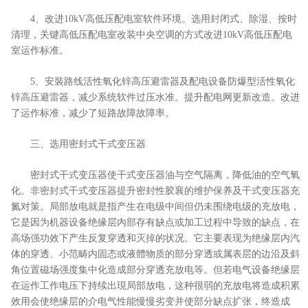
4、改进10kV高低压配电室软件环境。选用封闭式、除湿、按时
清理，关键高低压配电室改装中央空调的方式改进10kV高低压配电
室运作标准。
5、安裝路线活性氧化锌高压避雷器及配电设备防爆型活性氧化
锌高压避雷器，减少系统软件过压水准。提升配电网更新改造。改进
了运作标准，减少了短路故障故障率。
三、选用密封式干式变压器
密封式干式变压器使干式变压器油与空气隔离，降低油的空气氧
化。非密封式干式变压器提升密封性胶襄的维护保养及干式变压器充
氮对策。局部放电就是指产生在电级中间但仍未围绕电级的充放电，
它是因为机器设备绝缘层內部存有缺点或加工过程中导致的缺点，在
高场强功效下产生反复穿透和灭掉的状况。它主要表现为绝缘层内汽
体的穿透、小范畴内固态或液體物质的部分穿透或属表层的边沿及斜
角位置磁场强度集中化造成部分穿透充放电等。但若电气设备绝缘层
在运作工作电压下持续出現局部放电，这种很弱的充放电将造成积累
效用会使绝缘层的介电气性能慢慢劣变并使部分缺点扩张，终造成