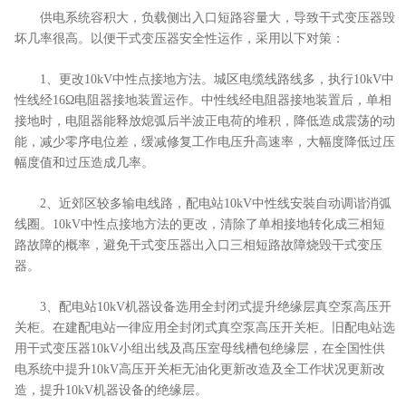
供电系统容积大，负载侧出入口短路容量大，导致干式变压器毁
坏几率很高。以便干式变压器安全性运作，采用以下对策：
1、更改10kV中性点接地方法。城区电缆线路线多，执行10kV中
性线经16Ω电阻器接地装置运作。中性线经电阻器接地装置后，单相
接地时，电阻器能释放熄弧后半波正电荷的堆积，降低造成震荡的动
能，减少零序电位差，缓减修复工作电压升高速率，大幅度降低过压
幅度值和过压造成几率。
2、近郊区较多输电线路，配电站10kV中性线安裝自动调谐消弧
线圈。10kV中性点接地方法的更改，清除了单相接地转化成三相短
路故障的概率，避免干式变压器出入口三相短路故障烧毁干式变压
器。
3、配电站10kV机器设备选用全封闭式提升绝缘层真空泵高压开
关柜。在建配电站一律应用全封闭式真空泵高压开关柜。旧配电站选
用干式变压器10kV小组出线及髙压室母线槽包绝缘层，在全国性供
电系统中提升10kV高压开关柜无油化更新改造及全工作状况更新改
造，提升10kV机器设备的绝缘层。