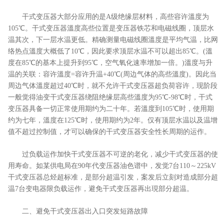
干式变压器大部分应用的是A级绝缘层材料，高些容许溫度为
105℃。干式变压器溫度高些位置是变压器铁芯和电磁线圈，顶层水
温其次，下一层水温更低。精确测量电磁线圈溫度是平均气温，比网
络热点溫度大概低了10℃，因此要求顶层水温不可以超出85℃。(溫
度在85℃的基本上提升到95℃，空气氧化速率增加一倍。)溫度与升
温的关联：容许溫度=容许升温+40℃(周边气体的高些溫度)。因此当
周边气体溫度超过40℃时，就不允许干式变压器超负荷容许，现阶段
一般觉得油变干式变压器绕阻绝缘层高些溫度为95℃-98℃时，干式
变压器具备一切正常使用期约为二十年。若溫度到105℃时，使用期
约为七年，溫度在125℃时，使用期约为2年。仅有顶层水温以及温增
值不超过控制值，才可以确保的干式变压器安全性长周期的运作。
过负载运作加快干式变压器不可逆的老化，减少干式变压器的使
用寿命。如某供电局在90年代变压器油色谱中，发觉7台110～225kV
干式变压器总烃超标准，是部分超温引发，案发后立刻对造成部分超
温7台变电器限负载运作，避免干式变压器再出現部分超温。
二、避免干式变压器出入口突发短路故障